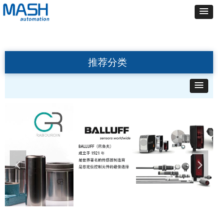
推荐分类
넳
넲